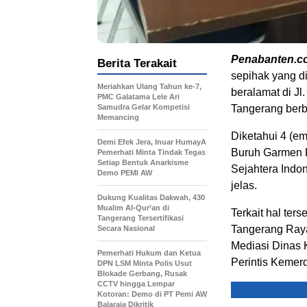
Penabanten.c
Berita Terakait
sepihak yang d
Meriahkan Ulang Tahun ke-7,
beralamat di Jl
PMC Galatama Lele Ari
Samudra Gelar Kompetisi
Tangerang berb
Memancing
Diketahui 4 (e
Demi Efek Jera, Inuar HumayA
Buruh Garmen Ke
Pemerhati Minta Tindak Tegas
Setiap Bentuk Anarkisme
Sejahtera Indon
Demo PEMI AW
jelas.
Dukung Kualitas Dakwah, 430
Mualim Al-Qur’an di
Terkait hal t
Tangerang Tersertifikasi
Tangerang Raya
Secara Nasional
Mediasi Dinas 
Pemerhati Hukum dan Ketua
Perintis Kemer
DPN LSM Minta Polis Usut
Blokade Gerbang, Rusak
CCTV hingga Lempar
Kotoran: Demo di PT Pemi AW
Balaraja Dikritik