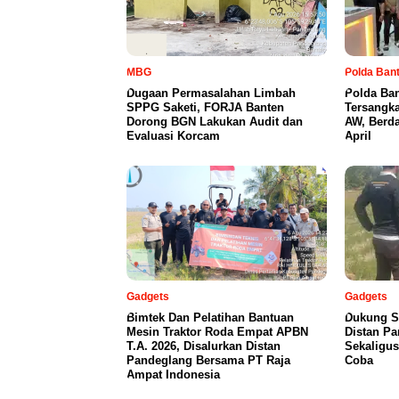
MBG
Polda Ban
Dugaan Permasalahan Limbah
Polda Ba
SPPG Saketi, FORJA Banten
Tersangka
Dorong BGN Lakukan Audit dan
AW, Berd
Evaluasi Korcam
April
Gadgets
Gadgets
Bimtek Dan Pelatihan Bantuan
Dukung S
Mesin Traktor Roda Empat APBN
Distan P
T.A. 2026, Disalurkan Distan
Sekaligus
Pandeglang Bersama PT Raja
Coba
Ampat Indonesia