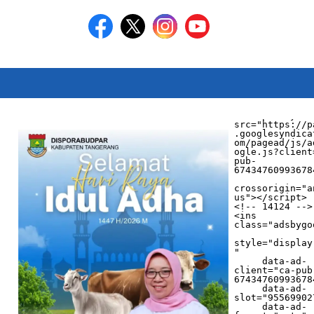
<script async 
src="https://p
.googlesyndica
om/pagead/js/a
ogle.js?client
pub-
674347609936784
crossorigin="a
us"></script>

<!-- 14124 -->

<ins 
class="adsbygo
style="display
"

     data-ad-
client="ca-pub
674347609936784
     data-ad-
slot="955699027
     data-ad-