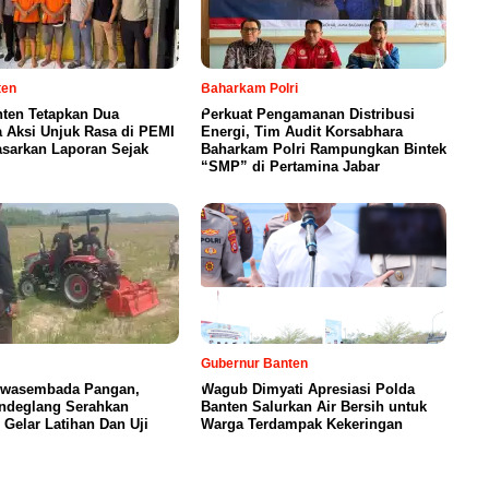
ten
Baharkam Polri
nten Tetapkan Dua
Perkuat Pengamanan Distribusi
 Aksi Unjuk Rasa di PEMI
Energi, Tim Audit Korsabhara
asarkan Laporan Sejak
Baharkam Polri Rampungkan Bintek
“SMP” di Pertamina Jabar
Gubernur Banten
wasembada Pangan,
Wagub Dimyati Apresiasi Polda
andeglang Serahkan
Banten Salurkan Air Bersih untuk
 Gelar Latihan Dan Uji
Warga Terdampak Kekeringan