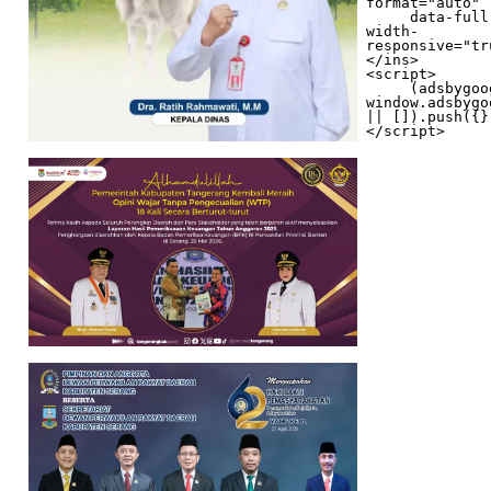
format="auto"

     data-full-
width-
responsive="tr
</ins>

<script>

     (adsbygoogle = 
window.adsbygo
|| []).push({})
</script>