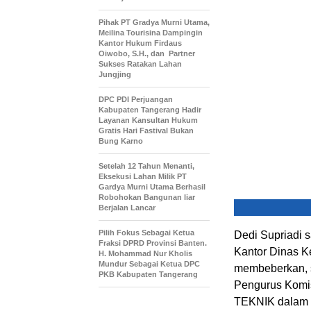
Pihak PT Gradya Murni Utama,
Meilina Tourisina Dampingin
Kantor Hukum Firdaus
Oiwobo, S.H., dan Partner
Sukses Ratakan Lahan
Jungjing
DPC PDI Perjuangan
Kabupaten Tangerang Hadir
Layanan Kansultan Hukum
Gratis Hari Fastival Bukan
Bung Karno
Setelah 12 Tahun Menanti,
Eksekusi Lahan Milik PT
Gardya Murni Utama Berhasil
Robohokan Bangunan liar
Berjalan Lancar
Pilih Fokus Sebagai Ketua
Dedi Supriadi 
Fraksi DPRD Provinsi Banten.
Kantor Dinas K
H. Mohammad Nur Kholis
Mundur Sebagai Ketua DPC
membeberkan, s
PKB Kabupaten Tangerang
Pengurus Kom
TEKNIK dalam h