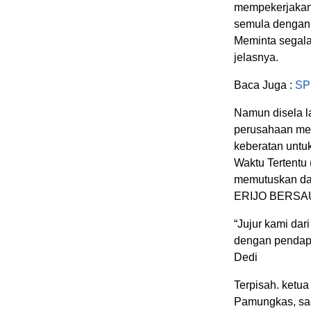
mempekerjakan 
semula dengan 
Meminta segala
jelasnya.
Baca Juga :
SP
Namun disela l
perusahaan me
keberatan untu
Waktu Tertentu
memutuskan da
ERIJO BERSA
“Jujur kami d
dengan pendapa
Dedi
Terpisah. ke
Pamungkas, saa