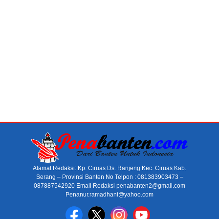
Alamat Redaksi: Kp. Ciruas Ds. Ranjeng Kec. Ciruas Kab.
Serang – Provinsi Banten No Telpon : 081383903473 –
087887542920 Email Redaksi penabanten2@gmail.com
Penanur.ramadhani@yahoo.com