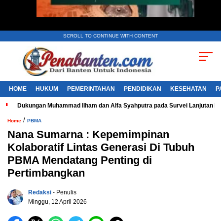
SCROLL TO CONTINUE WITH CONTENT
HOME
HUKUM
PEMERINTAHAN
PENDIDIKAN
KESEHATAN
P
Dukungan Muhammad Ilham dan Alfa Syahputra pada Survei Lanjutan 
/
Home
PBMA
Nana Sumarna : Kepemimpinan
Kolaboratif Lintas Generasi Di Tubuh
PBMA Mendatang Penting di
Pertimbangkan
Redaksi
- Penulis
Minggu, 12 April 2026