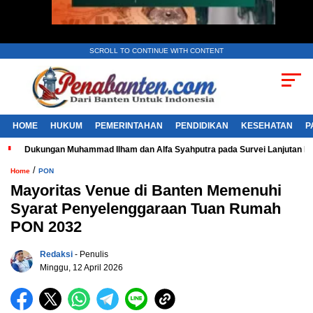
SCROLL TO CONTINUE WITH CONTENT
HOME
HUKUM
PEMERINTAHAN
PENDIDIKAN
KESEHATAN
P
Dukungan Muhammad Ilham dan Alfa Syahputra pada Survei Lanjutan 
/
Home
PON
Mayoritas Venue di Banten Memenuhi
Syarat Penyelenggaraan Tuan Rumah
PON 2032
Redaksi
- Penulis
Minggu, 12 April 2026