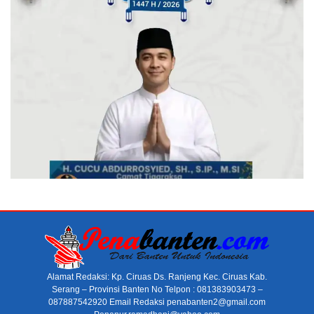
Alamat Redaksi: Kp. Ciruas Ds. Ranjeng Kec. Ciruas Kab.
Serang – Provinsi Banten No Telpon : 081383903473 –
087887542920 Email Redaksi penabanten2@gmail.com