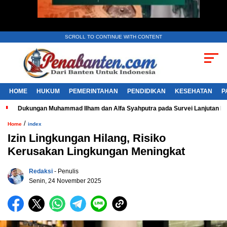
SCROLL TO CONTINUE WITH CONTENT
HOME
HUKUM
PEMERINTAHAN
PENDIDIKAN
KESEHATAN
P
Dukungan Muhammad Ilham dan Alfa Syahputra pada Survei Lanjutan 
/
Home
index
Izin Lingkungan Hilang, Risiko
Kerusakan Lingkungan Meningkat
Redaksi
- Penulis
Senin, 24 November 2025