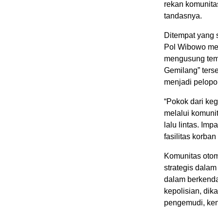
rekan komunitas
tandasnya.
Ditempat yang s
Pol Wibowo men
mengusung tema
Gemilang” ters
menjadi pelopor
“Pokok dari keg
melalui komunit
lalu lintas. Im
fasilitas korba
Komunitas otom
strategis dala
dalam berkendar
kepolisian, di
pengemudi, ken