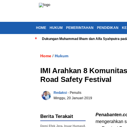
HOME
HUKUM
PEMERINTAHAN
PENDIDIKAN
KE
Dukungan Muhammad Ilham dan Alfa Syahputra pada
Home
Hukum
/
IMI Arahkan 8 Komunitas 
Road Safety Festival
Redaksi
- Penulis
Minggu, 20 Januari 2019
Penabanten.c
Berita Terakait
mengerahkan se
Demi Efek Jera, Inuar HumayA