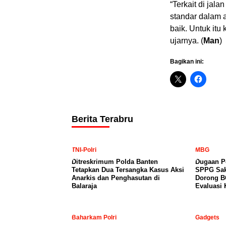
“Terkait di jal
standar dalam 
baik. Untuk itu 
ujarnya. (
Man
)
Bagikan ini:
Berita Terabru
TNI-Polri
MBG
Ditreskrimum Polda Banten
Dugaan P
Tetapkan Dua Tersangka Kasus Aksi
SPPG Sak
Anarkis dan Penghasutan di
Dorong B
Balaraja
Evaluasi
Baharkam Polri
Gadgets