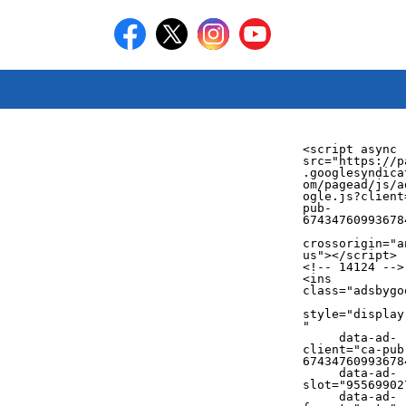
<script async 
src="https://p
.googlesyndica
om/pagead/js/a
ogle.js?client
pub-
674347609936784
crossorigin="a
us"></script>

<!-- 14124 -->

<ins 
class="adsbygo
style="display
"

     data-ad-
client="ca-pub
674347609936784
     data-ad-
slot="955699027
     data-ad-