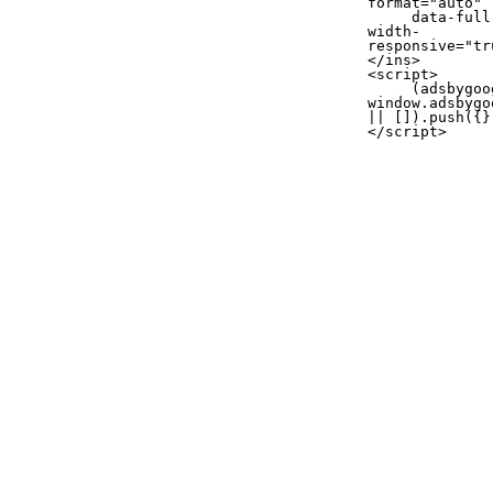
format="auto"

     data-full-
width-
responsive="tr
</ins>

<script>

     (adsbygoogle = 
window.adsbygo
|| []).push({})
</script>