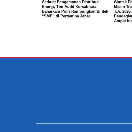
Perkuat Pengamanan Distribusi
Bimtek Da
Energi, Tim Audit Korsabhara
Mesin Tr
Baharkam Polri Rampungkan Bintek
T.A. 2026
“SMP” di Pertamina Jabar
Pandegla
Ampat In