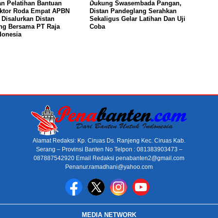
n Pelatihan Bantuan
Dukung Swasembada Pangan,
aktor Roda Empat APBN
Distan Pandeglang Serahkan
, Disalurkan Distan
Sekaligus Gelar Latihan Dan Uji
ng Bersama PT Raja
Coba
donesia
Alamat Redaksi: Kp. Ciruas Ds. Ranjeng Kec. Ciruas Kab.
Serang – Provinsi Banten No Telpon : 081383903473 –
087887542920 Email Redaksi penabanten2@gmail.com
Penanur.ramadhani@yahoo.com
MEDIA NETWORK