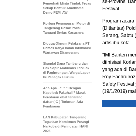
se-Provinsi Ban
Pemerhati Minta Tindak Tegas
Setiap Bentuk Anarkisme
Festival.
Demo PEMI AW
Program acara k
Korban Perampasan Motor di
(Ditlantas) Pol
Tangerang Desak Polisi
Tangani Serius Kasusnya
Serang, Sabtu 
artis ibu kota.
Diduga Oknum Pelaksana PT
Demes Karya Indah intimidasi
Wartawan Ditangerang
“IMI Banten m
diinisiasi Korl
Skandal Dana Tambang dan
Hak Sopir Ambulans Terkuak
yang ada di Ban
di Pagintungan, Warga Lapor
Roy Fachrulroz
ke Penegak Hukum
Safety Festival
Ada Apa…!!!! ” Dengan
(19/1/2019) ma
Kapolsek Pakuhaii ” Marak
Peredaran obat terlarang
daftar ( G ) Terkesan Ada
Pembiaran
LAN Kabupaten Tangerang
Tegaskan Komitmen Perangi
Narkoba di Peringatan HANI
2025