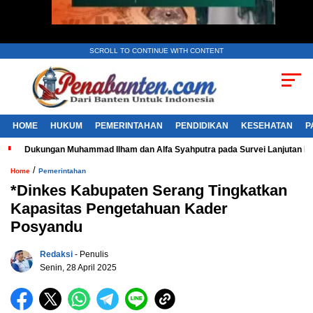
SCROLL TO CONTINUE WITH CONTENT
HOME
HUKUM
PEMERINTAHAN
PENDIDIKAN
KESEHATAN
P
Dukungan Muhammad Ilham dan Alfa Syahputra pada Survei Lanjutan 
/
Home
Pemerintahan
*Dinkes Kabupaten Serang Tingkatkan
Kapasitas Pengetahuan Kader
Posyandu
Redaksi
- Penulis
Senin, 28 April 2025