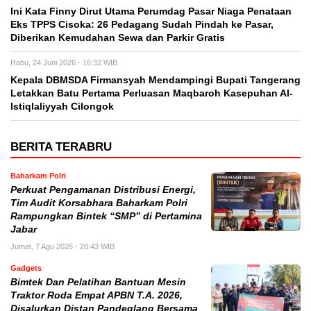
Ini Kata Finny Dirut Utama Perumdag Pasar Niaga Penataan
Eks TPPS Cisoka: 26 Pedagang Sudah Pindah ke Pasar,
Diberikan Kemudahan Sewa dan Parkir Gratis
Rabu, 24 Juni 2026 - 16:32 WIB
Kepala DBMSDA Firmansyah Mendampingi Bupati Tangerang
Letakkan Batu Pertama Perluasan Maqbaroh Kasepuhan Al-
Istiqlaliyyah Cilongok
BERITA TERABRU
Baharkam Polri
Perkuat Pengamanan Distribusi Energi,
Tim Audit Korsabhara Baharkam Polri
Rampungkan Bintek “SMP” di Pertamina
Jabar
Jumat, 7 Agu 2026 - 20:43 WIB
Gadgets
Bimtek Dan Pelatihan Bantuan Mesin
Traktor Roda Empat APBN T.A. 2026,
Disalurkan Distan Pandeglang Bersama