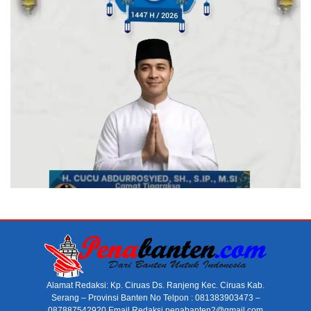
Alamat Redaksi: Kp. Ciruas Ds. Ranjeng Kec. Ciruas Kab.
Serang – Provinsi Banten No Telpon : 081383903473 –
087887542920 Email Redaksi penabanten2@gmail.com