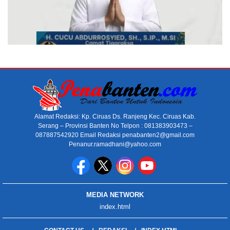
Alamat Redaksi: Kp. Ciruas Ds. Ranjeng Kec. Ciruas Kab.
Serang – Provinsi Banten No Telpon : 081383903473 –
087887542920 Email Redaksi penabanten2@gmail.com
Penanur.ramadhani@yahoo.com
MEDIA NETWORK
index.html