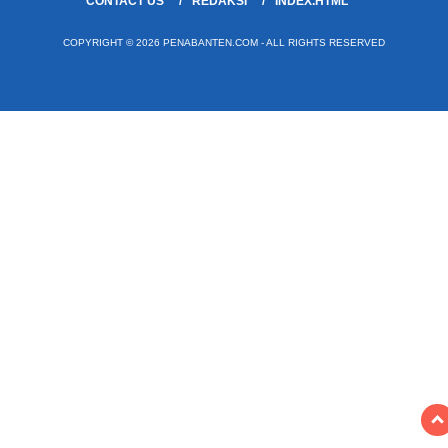
CONTACT US
REDAKSI
INDEX.HTML
COPYRIGHT © 2026 PENABANTEN.COM - ALL RIGHTS RESERVED