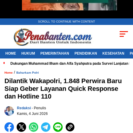
SCROLL TO CONTINUE WITH CONTENT
HOME
HUKUM
PEMERINTAHAN
PENDIDIKAN
KESEHATAN
P
Dukungan Muhammad Ilham dan Alfa Syahputra pada Survei Lanjutan 
/
Home
Baharkam Polri
Dilantik Wakapolri, 1.848 Perwira Baru
Siap Geber Layanan Quick Response
dan Hotline 110
Redaksi
- Penulis
Kamis, 4 Juni 2026