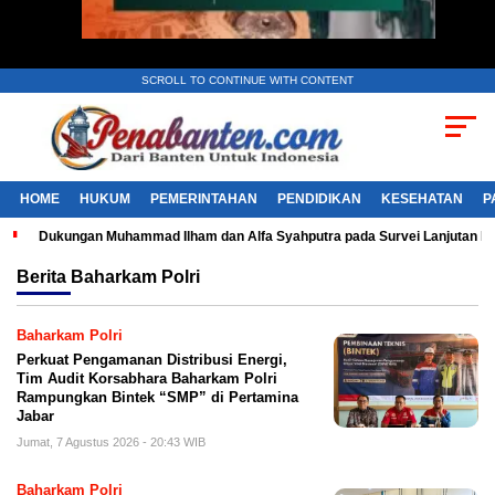
SCROLL TO CONTINUE WITH CONTENT
HOME
HUKUM
PEMERINTAHAN
PENDIDIKAN
KESEHATAN
P
Dukungan Muhammad Ilham dan Alfa Syahputra pada Survei Lanjutan 
Berita
Baharkam Polri
Baharkam Polri
Perkuat Pengamanan Distribusi Energi,
Tim Audit Korsabhara Baharkam Polri
Rampungkan Bintek “SMP” di Pertamina
Jabar
Jumat, 7 Agustus 2026 - 20:43 WIB
Baharkam Polri