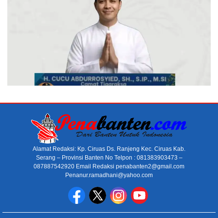
Alamat Redaksi: Kp. Ciruas Ds. Ranjeng Kec. Ciruas Kab.
Serang – Provinsi Banten No Telpon : 081383903473 –
087887542920 Email Redaksi penabanten2@gmail.com
Penanur.ramadhani@yahoo.com