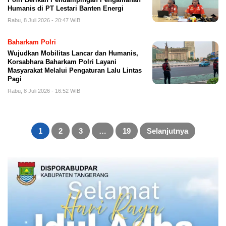
Humanis di PT Lestari Banten Energi
Rabu, 8 Juli 2026 - 20:47 WIB
Baharkam Polri
Wujudkan Mobilitas Lancar dan Humanis,
Korsabhara Baharkam Polri Layani
Masyarakat Melalui Pengaturan Lalu Lintas
Pagi
Rabu, 8 Juli 2026 - 16:52 WIB
Paginasi
pos
1
2
3
…
19
Selanjutnya