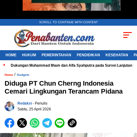
SCROLL TO CONTINUE WITH CONTENT
HOME
HUKUM
PEMERINTAHAN
PENDIDIKAN
KESEHATAN
P
Dukungan Muhammad Ilham dan Alfa Syahputra pada Survei Lanjutan 
/
Home
Gadgets
Diduga PT Chun Cherng Indonesia
Cemari Lingkungan Terancam Pidana
Redaksi
- Penulis
Sabtu, 25 April 2026