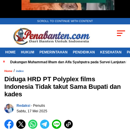
SCROLL TO CONTINUE WITH CONTENT
HOME
HUKUM
PEMERINTAHAN
PENDIDIKAN
KESEHATAN
P
Dukungan Muhammad Ilham dan Alfa Syahputra pada Survei Lanjutan 
/
Home
index
Diduga HRD PT Polyplex films
Indonesia Tidak takut Sama Bupati dan
kades
Redaksi
- Penulis
Sabtu, 17 Mei 2025