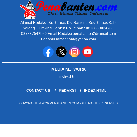
Alamat Redaksi: Kp. Ciruas Ds. Ranjeng Kec. Ciruas Kab.
Serang – Provinsi Banten No Telpon : 081383903473 –
087887542920 Email Redaksi penabanten2@gmail.com
Penanur.ramadhani@yahoo.com
MEDIA NETWORK
index.html
CONTACT US
REDAKSI
INDEX.HTML
COPYRIGHT © 2026 PENABANTEN.COM - ALL RIGHTS RESERVED