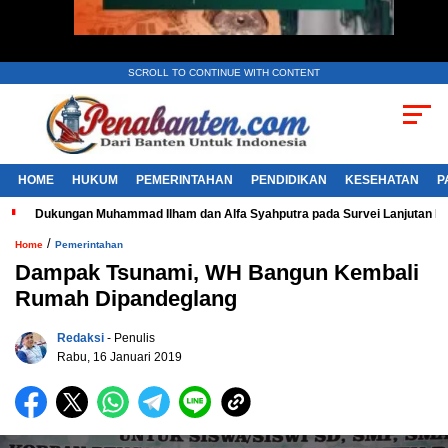
SCROLL TO CONTINUE WITH CONTENT
HOME
HUKUM
PEMERINTAHAN
PENDIDIKAN
KESEHATAN
P
Dukungan Muhammad Ilham dan Alfa Syahputra pada Survei Lanjutan 
/
Home
Pemerintahan
Dampak Tsunami, WH Bangun Kembali
Rumah Dipandeglang
Redaksi
- Penulis
Rabu, 16 Januari 2019