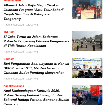
Pemerintahan
Alfamart Jalan Raya Megu Cisoka
Jalankan Program “Satu Telur Sehari”
Cegah Stunting di Kabupaten
Tangerang
Rabu, 5 Agu 2026 - 15:42 WIB
TNI-Polri
Si Caka Turun ke Jalan, Satlantas
Polresta Tangerang Edukasi Pengendara
di Titik Rawan Kecelakaan
Rabu, 5 Agu 2026 - 14:13 WIB
Gadgets
Beri Pengarahan Soal Layanan di Kanwil
BPN Provinsi NTT, Menteri Nusron:
Gunakan Sudut Pandang Masyarakat
Rabu, 5 Agu 2026 - 12:14 WIB
Kapolres Serang
Apel Kesiapsiagaan Karhutla 2026,
Polres Serang Perkuat Sinergi Lintas
Sektoral Hadapi Potensi Bencana Musim
Kemarau