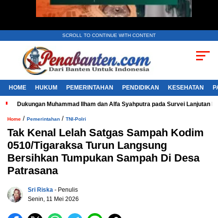
SCROLL TO CONTINUE WITH CONTENT
HOME
HUKUM
PEMERINTAHAN
PENDIDIKAN
KESEHATAN
P
Dukungan Muhammad Ilham dan Alfa Syahputra pada Survei Lanjutan 
/
/
Home
Pemerintahan
TNI-Polri
Tak Kenal Lelah Satgas Sampah Kodim
0510/Tigaraksa Turun Langsung
Bersihkan Tumpukan Sampah Di Desa
Patrasana
Sri Riska
- Penulis
Senin, 11 Mei 2026