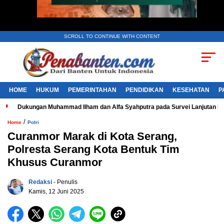
SCROLL TO CONTINUE WITH CONTENT
HOME
HUKUM
PEMERINTAHAN
PENDIDIKAN
KESEHATAN
P
Dukungan Muhammad Ilham dan Alfa Syahputra pada Survei Lanjutan 
/
Home
Polri
Curanmor Marak di Kota Serang,
Polresta Serang Kota Bentuk Tim
Khusus Curanmor
Redaksi
- Penulis
Kamis, 12 Juni 2025