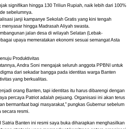
njak signifikan hingga 130 Triliun Rupiah, naik lebih dari 100%
ode sebelumnya.
lisasi janji kampanye Sekolah Gratis yang kini tengah
k menyasar hingga Madrasah Aliyah swasta.
Pembangunan jalan desa di wilayah Selatan (Lebak-
ebagai upaya memeratakan ekonomi sesuai semangat Asta
Menuju Produktivitas
annya, Andra Soni mengajak seluruh anggota PPBNI untuk
igma dari sekadar bangga pada identitas warga Banten
ivitas yang berkualitas.
njadi orang Banten, tapi identitas itu harus dibarengi dengan
Saya percaya Patriot adalah pejuang. Organisasi ini akan terus
an bermanfaat bagi masyarakat,” pungkas Gubernur sebelum
secara resmi.
 Satria Banten ini resmi saya buka diharapkan menghasilkan