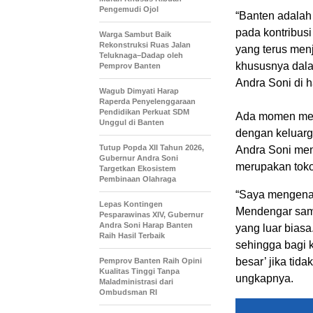
Pengemudi Ojol
“Banten adalah
pada kontribus
Warga Sambut Baik
Rekonstruksi Ruas Jalan
yang terus men
Teluknaga–Dadap oleh
khususnya dala
Pemprov Banten
Andra Soni di 
Wagub Dimyati Harap
Raperda Penyelenggaraan
Pendidikan Perkuat SDM
Ada momen men
Unggul di Banten
dengan keluar
Tutup Popda XII Tahun 2026,
Andra Soni men
Gubernur Andra Soni
merupakan toko
Targetkan Ekosistem
Pembinaan Olahraga
“Saya mengenal 
Lepas Kontingen
Mendengar samb
Pesparawinas XIV, Gubernur
Andra Soni Harap Banten
yang luar bias
Raih Hasil Terbaik
sehingga bagi 
besar’ jika tid
Pemprov Banten Raih Opini
Kualitas Tinggi Tanpa
ungkapnya.
Maladministrasi dari
Ombudsman RI