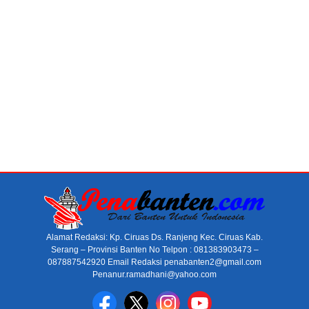
Alamat Redaksi: Kp. Ciruas Ds. Ranjeng Kec. Ciruas Kab.
Serang – Provinsi Banten No Telpon : 081383903473 –
087887542920 Email Redaksi penabanten2@gmail.com
Penanur.ramadhani@yahoo.com