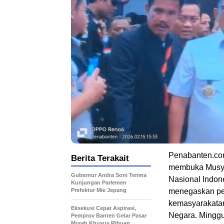
Penabanten.com
Berita Terakait
membuka Musyaw
Gubernur Andra Soni Terima
Nasional Indon
Kunjungan Parlemen
Prefektur Mie Jepang
menegaskan per
kemasyarakatan
Eksekusi Cepat Aspirasi,
Negara. Minggu
Pemprov Banten Gelar Pasar
Murah Khusus Ribuan