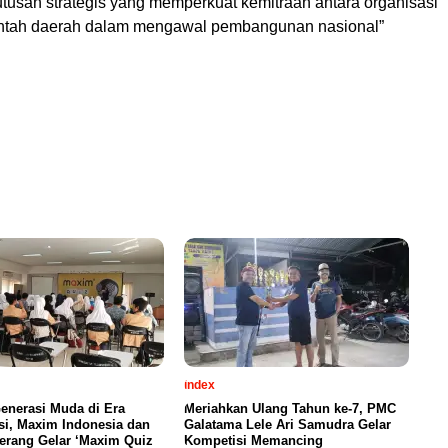
tusan strategis yang memperkuat kemitraan antara organisasi
ntah daerah dalam mengawal pembangunan nasional”
index
enerasi Muda di Era
Meriahkan Ulang Tahun ke-7, PMC
si, Maxim Indonesia dan
Galatama Lele Ari Samudra Gelar
erang Gelar ‘Maxim Quiz
Kompetisi Memancing