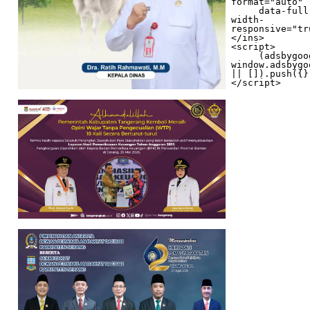
format="auto"

     data-full-
width-
responsive="tr
</ins>

<script>

     (adsbygoogle = 
window.adsbygo
|| []).push({})
</script>