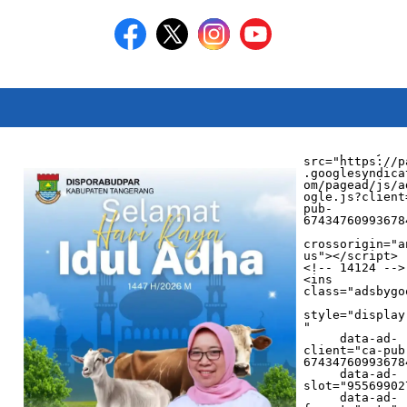
<script async 
src="https://p
.googlesyndica
om/pagead/js/a
ogle.js?client
pub-
674347609936784
crossorigin="a
us"></script>

<!-- 14124 -->

<ins 
class="adsbygo
style="display
"

     data-ad-
client="ca-pub
674347609936784
     data-ad-
slot="955699027
     data-ad-