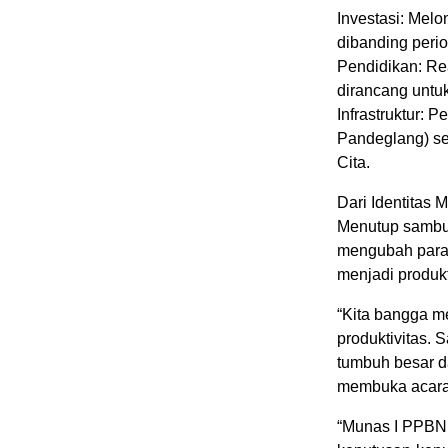
Investasi: Melo
dibanding peri
Pendidikan: Rea
dirancang untu
Infrastruktur: 
Pandeglang) s
Cita.
Dari Identitas 
Menutup sambut
mengubah parad
menjadi produkt
“Kita bangga me
produktivitas. 
tumbuh besar d
membuka acara 
“Munas I PPBNI