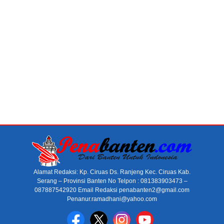
Alamat Redaksi: Kp. Ciruas Ds. Ranjeng Kec. Ciruas Kab.
Serang – Provinsi Banten No Telpon : 081383903473 –
087887542920 Email Redaksi penabanten2@gmail.com
Penanur.ramadhani@yahoo.com