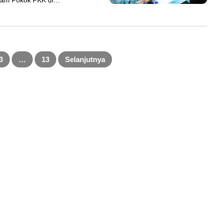
gram Pokok PKK di…
3
…
13
Selanjutnya