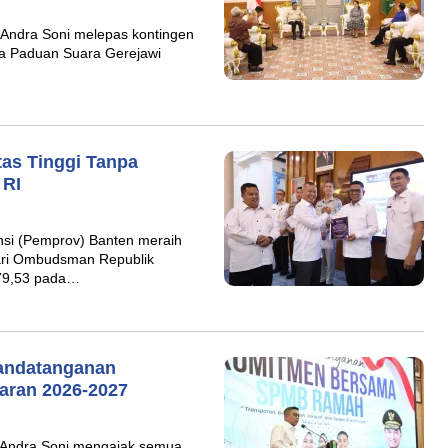
Andra Soni melepas kontingen
ta Paduan Suara Gerejawi
tas Tinggi Tanpa
 RI
nsi (Pemprov) Banten meraih
 dari Ombudsman Republik
 79,53 pada…
andatanganan
ran 2026-2027
 Andra Soni mengajak semua