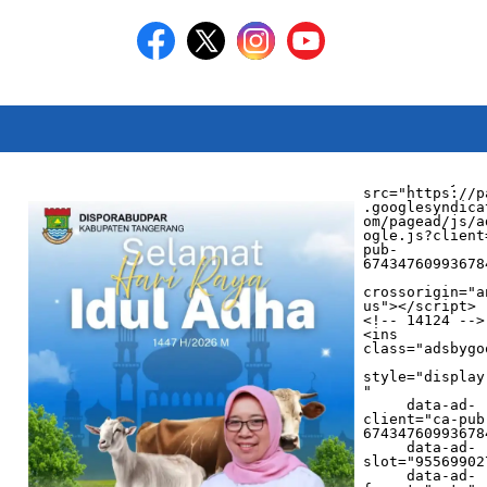
<script async 
src="https://p
.googlesyndica
om/pagead/js/a
ogle.js?client
pub-
674347609936784
crossorigin="a
us"></script>

<!-- 14124 -->

<ins 
class="adsbygo
style="display
"

     data-ad-
client="ca-pub
674347609936784
     data-ad-
slot="955699027
     data-ad-