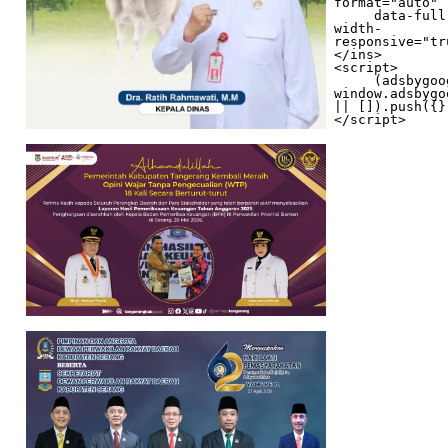
format="auto"

     data-full-
width-
responsive="tr
</ins>

<script>

     (adsbygoogle = 
window.adsbygo
|| []).push({})
</script>