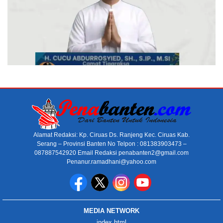
Alamat Redaksi: Kp. Ciruas Ds. Ranjeng Kec. Ciruas Kab.
Serang – Provinsi Banten No Telpon : 081383903473 –
087887542920 Email Redaksi penabanten2@gmail.com
Penanur.ramadhani@yahoo.com
MEDIA NETWORK
index.html