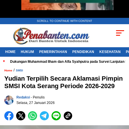
SCROLL TO CONTINUE WITH CONTENT
HOME
HUKUM
PEMERINTAHAN
PENDIDIKAN
KESEHATAN
P
Dukungan Muhammad Ilham dan Alfa Syahputra pada Survei Lanjutan 
/
Home
SMSI
Yudian Terpilih Secara Aklamasi Pimpin
SMSI Kota Serang Periode 2026-2029
Redaksi
- Penulis
Selasa, 27 Januari 2026