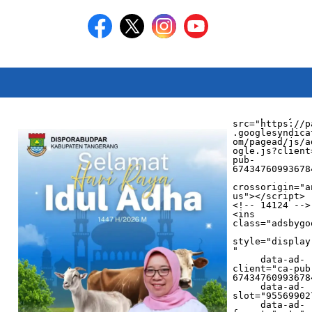
<script async 
src="https://p
.googlesyndica
om/pagead/js/a
ogle.js?client
pub-
674347609936784
crossorigin="a
us"></script>

<!-- 14124 -->

<ins 
class="adsbygo
style="display
"

     data-ad-
client="ca-pub
674347609936784
     data-ad-
slot="955699027
     data-ad-