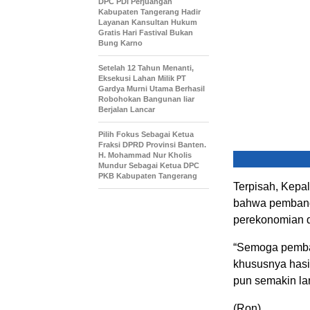
DPC PDI Perjuangan
Kabupaten Tangerang Hadir
Layanan Kansultan Hukum
Gratis Hari Fastival Bukan
Bung Karno
Setelah 12 Tahun Menanti,
Eksekusi Lahan Milik PT
Gardya Murni Utama Berhasil
Robohokan Bangunan liar
Berjalan Lancar
Pilih Fokus Sebagai Ketua
Fraksi DPRD Provinsi Banten.
H. Mohammad Nur Kholis
Mundur Sebagai Ketua DPC
PKB Kabupaten Tangerang
Terpisah, Kep
bahwa pembangu
perekonomian d
“Semoga pemban
khususnya hasil
pun semakin la
(Ron)