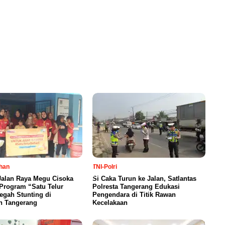
han
TNI-Polri
Jalan Raya Megu Cisoka
Si Caka Turun ke Jalan, Satlantas
Program “Satu Telur
Polresta Tangerang Edukasi
egah Stunting di
Pengendara di Titik Rawan
n Tangerang
Kecelakaan