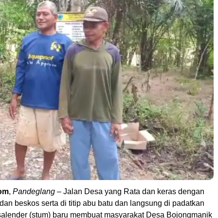
om
,
Pandeglang
– Jalan Desa yang Rata dan keras dengan
an beskos serta di titip abu batu dan langsung di padatkan
t salender (stum) baru membuat masyarakat Desa Bojongmanik