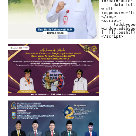
format="auto"

     data-full-
width-
responsive="tr
</ins>

<script>

     (adsbygoogle = 
window.adsbygo
|| []).push({})
</script>