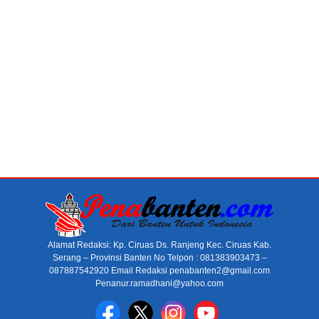
Alamat Redaksi: Kp. Ciruas Ds. Ranjeng Kec. Ciruas Kab.
Serang – Provinsi Banten No Telpon : 081383903473 –
087887542920 Email Redaksi penabanten2@gmail.com
Penanur.ramadhani@yahoo.com