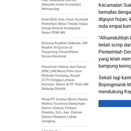
PMC Galatama Lele Ari
Samudra Gelar Kompetisi
Kecamatan Suka
Memancing
bernafas denga
diguyur hujan,
Demi Efek Jera, Inuar HumayA
Pemerhati Minta Tindak Tegas
roda empat karn
Setiap Bentuk Anarkisme
Demo PEMI AW
“Alhamdulillah 
Dukung Kualitas Dakwah, 430
belah scrop dan
Mualim Al-Qur’an di
Pemerintah Des
Tangerang Tersertifikasi
Secara Nasional
yang telah mem
kampung keong,
Pemerhati Hukum dan Ketua
DPN LSM Minta Polis Usut
Blokade Gerbang, Rusak
Sekali lagi ka
CCTV hingga Lempar
Bojongmanik kh
Kotoran: Demo di PT Pemi AW
Balaraja Dikritik
mendukung Kep
Pihak PT Gradya Murni Utama,
Meilina Tourisina Dampingin
Kantor Hukum Firdaus
Oiwobo, S.H., dan Partner
Sukses Ratakan Lahan
Jungjing