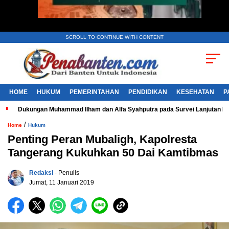
SCROLL TO CONTINUE WITH CONTENT
HOME
HUKUM
PEMERINTAHAN
PENDIDIKAN
KESEHATAN
P
Dukungan Muhammad Ilham dan Alfa Syahputra pada Survei Lanjutan 
/
Home
Hukum
Penting Peran Mubaligh, Kapolresta
Tangerang Kukuhkan 50 Dai Kamtibmas
Redaksi
- Penulis
Jumat, 11 Januari 2019