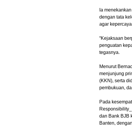
Ia menekankan 
dengan tata kel
agar kepercayaa
“Kejaksaan be
penguatan kepa
tegasnya.
Menurut Bernad
menjunjung prin
(KKN), serta di
pembukuan, dan
Pada kesempata
Responsibility_
dan Bank BJB k
Banten, dengan