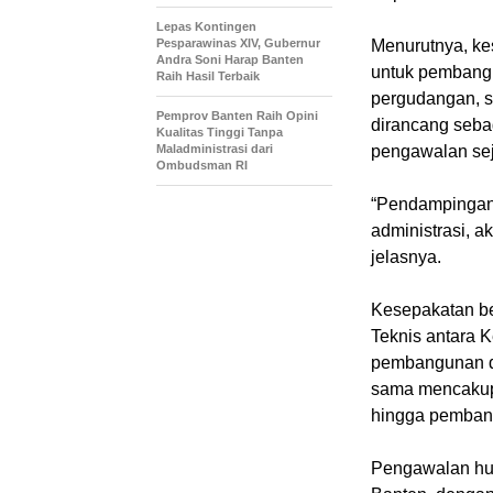
Lepas Kontingen
Pesparawinas XIV, Gubernur
Menurutnya, ke
Andra Soni Harap Banten
untuk pembangu
Raih Hasil Terbaik
pergudangan, s
Pemprov Banten Raih Opini
dirancang seb
Kualitas Tinggi Tanpa
Maladministrasi dari
pengawalan sej
Ombudsman RI
“Pendampingan 
administrasi, 
jelasnya.
Kesepakatan be
Teknis antara K
pembangunan de
sama mencakup
hingga pembang
Pengawalan huk