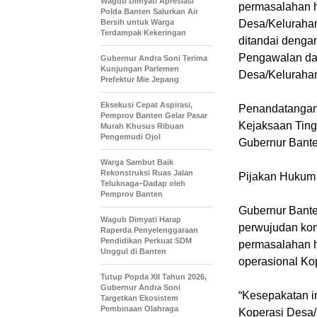
Wagub Dimyati Apresiasi
permasalahan 
Polda Banten Salurkan Air
Bersih untuk Warga
Desa/Kelurahan
Terdampak Kekeringan
ditandai deng
Pengawalan da
Gubernur Andra Soni Terima
Kunjungan Parlemen
Desa/Kelurahan 
Prefektur Mie Jepang
Eksekusi Cepat Aspirasi,
Penandatangana
Pemprov Banten Gelar Pasar
Kejaksaan Ting
Murah Khusus Ribuan
Pengemudi Ojol
Gubernur Bante
Warga Sambut Baik
Rekonstruksi Ruas Jalan
Pijakan Hukum
Teluknaga–Dadap oleh
Pemprov Banten
Gubernur Bante
Wagub Dimyati Harap
perwujudan kom
Raperda Penyelenggaraan
Pendidikan Perkuat SDM
permasalahan 
Unggul di Banten
operasional Ko
Tutup Popda XII Tahun 2026,
Gubernur Andra Soni
“Kesepakatan 
Targetkan Ekosistem
Pembinaan Olahraga
Koperasi Desa/K