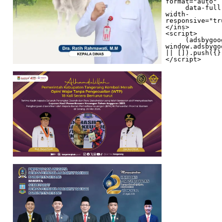
format="auto"

     data-full-
width-
responsive="tr
</ins>

<script>

     (adsbygoogle = 
window.adsbygo
|| []).push({})
</script>