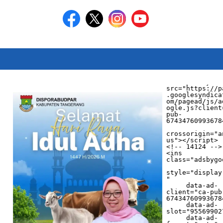
<script async 
src="https://p
.googlesyndica
om/pagead/js/a
ogle.js?client
pub-
674347609936784
crossorigin="a
us"></script>

<!-- 14124 -->

<ins 
class="adsbygo
style="display
"

     data-ad-
client="ca-pub
674347609936784
     data-ad-
slot="955699027
     data-ad-