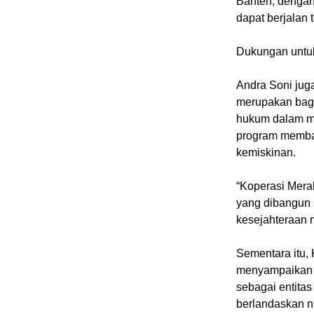
Banten, denga
dapat berjalan 
Dukungan untuk
Andra Soni ju
merupakan bagi
hukum dalam me
program memba
kemiskinan.
“Koperasi Mera
yang dibangun s
kesejahteraan 
Sementara itu, 
menyampaikan b
sebagai entitas
berlandaskan ni