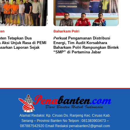
ten
Baharkam Polri
nten Tetapkan Dua
Perkuat Pengamanan Distribusi
 Aksi Unjuk Rasa di PEMI
Energi, Tim Audit Korsabhara
asarkan Laporan Sejak
Baharkam Polri Rampungkan Bintek
“SMP” di Pertamina Jabar
Alamat Redaksi: Kp. Ciruas Ds. Ranjeng Kec. Ciruas Kab.
Serang – Provinsi Banten No Telpon : 081383903473 –
087887542920 Email Redaksi penabanten2@gmail.com