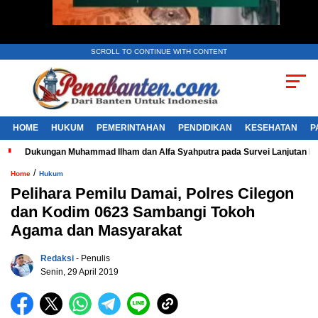
SCROLL TO CONTINUE WITH CONTENT
HOME
HUKUM
PEMERINTAHAN
PENDIDIKAN
KESEHATAN
P
Dukungan Muhammad Ilham dan Alfa Syahputra pada Survei Lanjutan 
/
Home
Hukum
Pelihara Pemilu Damai, Polres Cilegon
dan Kodim 0623 Sambangi Tokoh
Agama dan Masyarakat
Redaksi
- Penulis
Senin, 29 April 2019