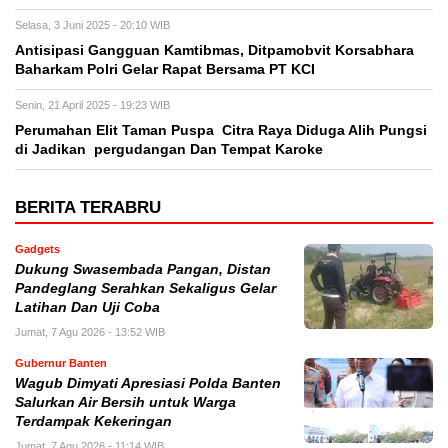
Selasa, 3 Juni 2025 - 20:10 WIB
Antisipasi Gangguan Kamtibmas, Ditpamobvit Korsabhara
Baharkam Polri Gelar Rapat Bersama PT KCI
Senin, 21 April 2025 - 19:23 WIB
Perumahan Elit Taman Puspa Citra Raya Diduga Alih Pungsi
di Jadikan pergudangan Dan Tempat Karoke
BERITA TERABRU
Gadgets
Dukung Swasembada Pangan, Distan
Pandeglang Serahkan Sekaligus Gelar
Latihan Dan Uji Coba
Jumat, 7 Agu 2026 - 13:52 WIB
Gubernur Banten
Wagub Dimyati Apresiasi Polda Banten
Salurkan Air Bersih untuk Warga
Terdampak Kekeringan
Jumat, 7 Agu 2026 - 11:14 WIB