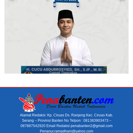
Alamat Redaksi: Kp. Ciruas Ds. Ranjeng Kec. Ciruas Kab.
Serang – Provinsi Banten No Telpon : 081383903473 –
087887542920 Email Redaksi penabanten2@gmail.com
Penanur.ramadhani@yahoo.com