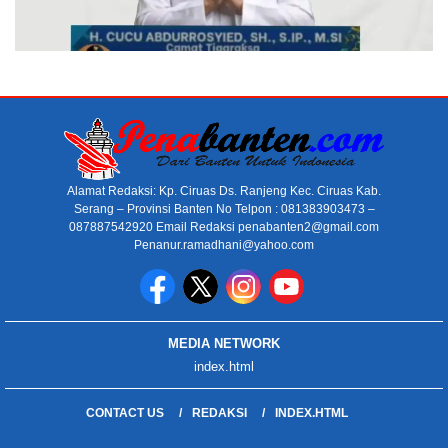
Alamat Redaksi: Kp. Ciruas Ds. Ranjeng Kec. Ciruas Kab.
Serang – Provinsi Banten No Telpon : 081383903473 –
087887542920 Email Redaksi penabanten2@gmail.com
Penanur.ramadhani@yahoo.com
MEDIA NETWORK
index.html
CONTACT US
REDAKSI
INDEX.HTML