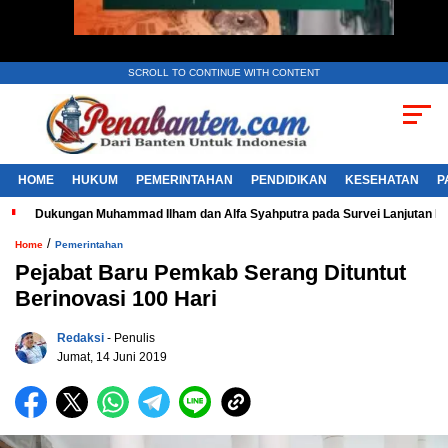
SCROLL TO CONTINUE WITH CONTENT
HOME
HUKUM
PEMERINTAHAN
PENDIDIKAN
KESEHATAN
P
Dukungan Muhammad Ilham dan Alfa Syahputra pada Survei Lanjutan 
/
Home
Pemerintahan
Pejabat Baru Pemkab Serang Dituntut
Berinovasi 100 Hari
Redaksi
- Penulis
Jumat, 14 Juni 2019