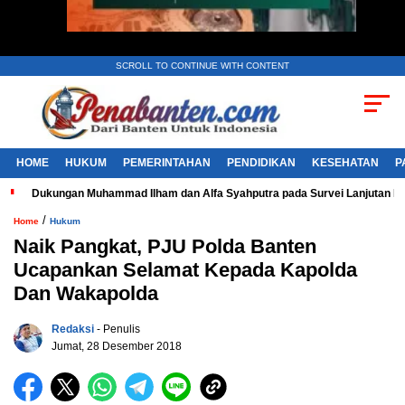
SCROLL TO CONTINUE WITH CONTENT
HOME
HUKUM
PEMERINTAHAN
PENDIDIKAN
KESEHATAN
P
Dukungan Muhammad Ilham dan Alfa Syahputra pada Survei Lanjutan 
/
Home
Hukum
Naik Pangkat, PJU Polda Banten
Ucapankan Selamat Kepada Kapolda
Dan Wakapolda
Redaksi
- Penulis
Jumat, 28 Desember 2018