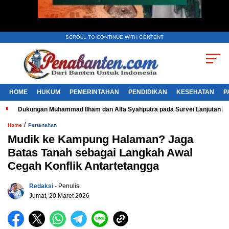
SCROLL TO CONTINUE WITH CONTENT
HOME
HUKUM
PEMERINTAHAN
PENDIDIKAN
KESEHATAN
P
Dukungan Muhammad Ilham dan Alfa Syahputra pada Survei Lanjutan 
/
Home
Pertanahan
Mudik ke Kampung Halaman? Jaga
Batas Tanah sebagai Langkah Awal
Cegah Konflik Antartetangga
Redaksi
- Penulis
Jumat, 20 Maret 2026