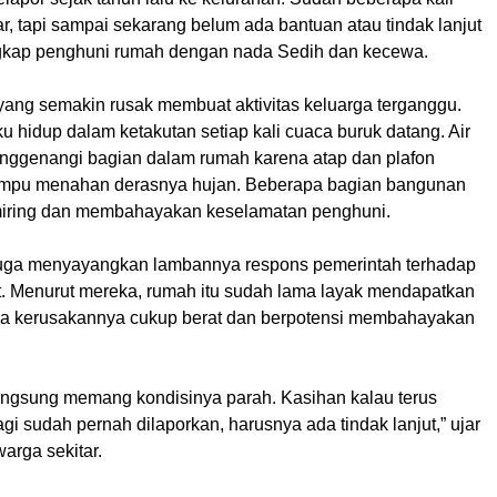
, tapi sampai sekarang belum ada bantuan atau tindak lanjut
ngkap penghuni rumah dengan nada Sedih dan kecewa.
yang semakin rusak membuat aktivitas keluarga terganggu.
 hidup dalam ketakutan setiap kali cuaca buruk datang. Air
nggenangi bagian dalam rumah karena atap dan plafon
ampu menahan derasnya hujan. Beberapa bagian bangunan
miring dan membahayakan keselamatan penghuni.
juga menyayangkan lambannya respons pemerintah terhadap
ut. Menurut mereka, rumah itu sudah lama layak mendapatkan
na kerusakannya cukup berat dan berpotensi membahayakan
 langsung memang kondisinya parah. Kasihan kalau terus
agi sudah pernah dilaporkan, harusnya ada tindak lanjut,” ujar
arga sekitar.