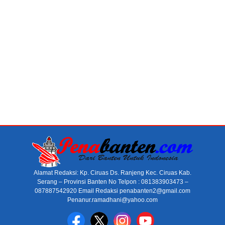
Alamat Redaksi: Kp. Ciruas Ds. Ranjeng Kec. Ciruas Kab.
Serang – Provinsi Banten No Telpon : 081383903473 –
087887542920 Email Redaksi penabanten2@gmail.com
Penanur.ramadhani@yahoo.com