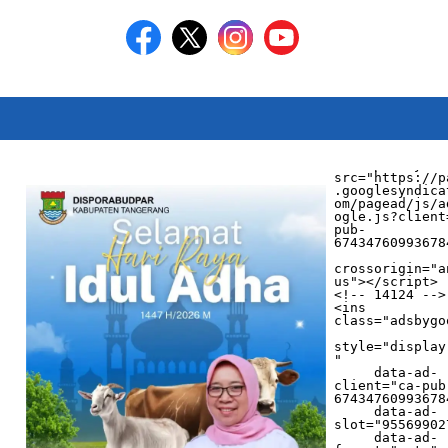
<script async 
src="https://p
.googlesyndica
om/pagead/js/a
ogle.js?client
pub-
674347609936784
crossorigin="a
us"></script>

<!-- 14124 -->

<ins 
class="adsbygo
style="display
"

     data-ad-
client="ca-pub
674347609936784
     data-ad-
slot="955699027
     data-ad-