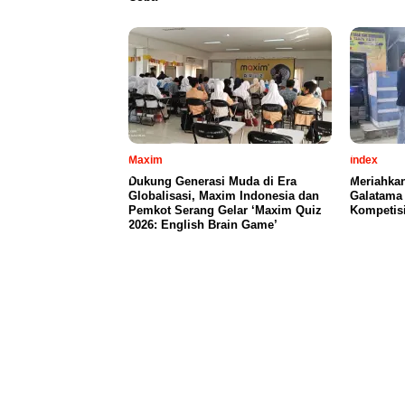
Maxim
index
Dukung Generasi Muda di Era
Meriahka
Globalisasi, Maxim Indonesia dan
Galatama 
Pemkot Serang Gelar ‘Maxim Quiz
Kompetis
2026: English Brain Game’