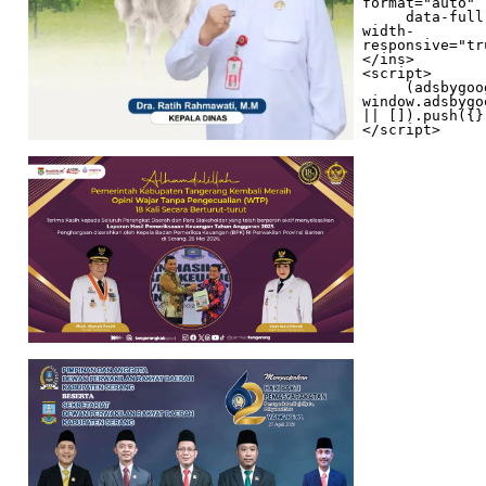
format="auto"

     data-full-
width-
responsive="tr
</ins>

<script>

     (adsbygoogle = 
window.adsbygo
|| []).push({})
</script>