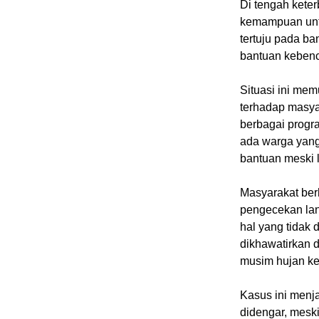
Di tengah keter
kemampuan untu
tertuju pada ba
bantuan kebenc
Situasi ini mem
terhadap masya
berbagai progr
ada warga yang
bantuan meski 
Masyarakat ber
pengecekan lan
hal yang tidak
dikhawatirkan 
musim hujan ke
Kasus ini menj
didengar, meski