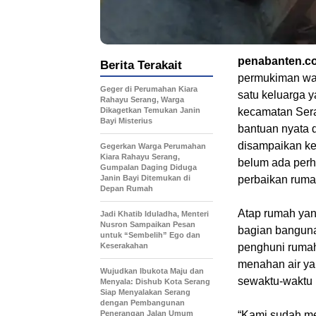
penabanten.c
Berita Terakait
permukiman war
Geger di Perumahan Kiara
satu keluarga 
Rahayu Serang, Warga
Dikagetkan Temukan Janin
kecamatan Sera
Bayi Misterius
bantuan nyata d
disampaikan ke 
Gegerkan Warga Perumahan
Kiara Rahayu Serang,
belum ada perh
Gumpalan Daging Diduga
Janin Bayi Ditemukan di
perbaikan ruma
Depan Rumah
Atap rumah yang
Jadi Khatib Iduladha, Menteri
Nusron Sampaikan Pesan
bagian banguna
untuk “Sembelih” Ego dan
Keserakahan
penghuni rumah.
menahan air ya
Wujudkan Ibukota Maju dan
sewaktu-waktu 
Menyala: Dishub Kota Serang
Siap Menyalakan Serang
dengan Pembangunan
Penerangan Jalan Umum
“Kami sudah me