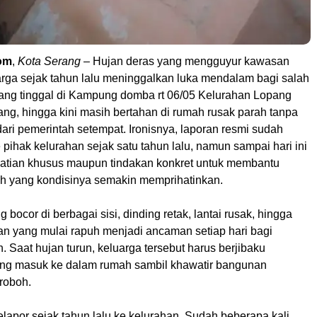
om
,
Kota Serang
– Hujan deras yang mengguyur kawasan
ga sejak tahun lalu meninggalkan luka mendalam bagi salah
yang tinggal di Kampung domba rt 06/05 Kelurahan Lopang
ng, hingga kini masih bertahan di rumah rusak parah tanpa
ari pemerintah setempat. Ironisnya, laporan resmi sudah
pihak kelurahan sejak satu tahun lalu, namun sampai hari ini
atian khusus maupun tindakan konkret untuk membantu
h yang kondisinya semakin memprihatinkan.
 bocor di berbagai sisi, dinding retak, lantai rusak, hingga
n yang mulai rapuh menjadi ancaman setiap hari bagi
 Saat hujan turun, keluarga tersebut harus berjibaku
ng masuk ke dalam rumah sambil khawatir bangunan
roboh.
lapor sejak tahun lalu ke kelurahan. Sudah beberapa kali