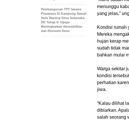
menunggu kabar
Pembangunan TPT Sarana
yang jelas,” u
Prasarana Di Kampung Sawah
Hulu Warang Desa Sukasaba
DD Tahap II: Upaya
Meningkatkan Aksesibilitas
Kondisi rumah 
dan Ekonomi Desa
Mereka mengaku
hujan kerap me
sudah tidak m
bahkan mulai 
Warga sekitar 
kondisi terseb
perhatian kare
jiwa.
“Kalau dilihat
dibiarkan. Apal
salah seorang w