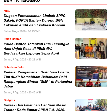
BERITA TERABRU
MBG
Dugaan Permasalahan Limbah SPPG
Saketi, FORJA Banten Dorong BGN
Lakukan Audit dan Evaluasi Korcam
Sabtu, 8 Agu 2026 - 00:49 WIB
Polda Banten
Polda Banten Tetapkan Dua Tersangka
Aksi Unjuk Rasa di PEMI AW,
Berdasarkan Laporan Sejak April
Jumat, 7 Agu 2026 - 23:21 WIB
Baharkam Polri
Perkuat Pengamanan Distribusi Energi,
Tim Audit Korsabhara Baharkam Polri
Rampungkan Bintek “SMP” di Pertamina
Jabar
Jumat, 7 Agu 2026 - 20:43 WIB
Gadgets
Bimtek Dan Pelatihan Bantuan Mesin
Traktor Roda Empat APBN T.A. 2026,