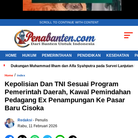
SCROLL TO CONTINUE WITH CONTENT
HOME
HUKUM
PEMERINTAHAN
PENDIDIKAN
KESEHATAN
P
Dukungan Muhammad Ilham dan Alfa Syahputra pada Survei Lanjutan 
/
Home
index
Kepolisian Dan TNI Sesuai Program
Pemerintah Daerah, Kawal Pemindahan
Pedagang Ex Penampungan Ke Pasar
Baru Cisoka
Redaksi
- Penulis
Rabu, 11 Februari 2026