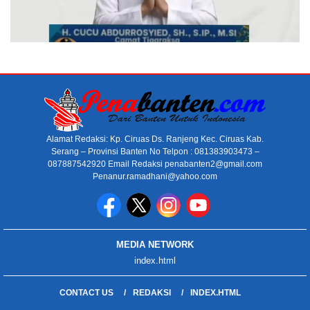
Alamat Redaksi: Kp. Ciruas Ds. Ranjeng Kec. Ciruas Kab.
Serang – Provinsi Banten No Telpon : 081383903473 –
087887542920 Email Redaksi penabanten2@gmail.com
Penanur.ramadhani@yahoo.com
MEDIA NETWORK
index.html
CONTACT US
REDAKSI
INDEX.HTML