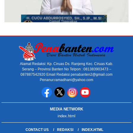
Alamat Redaksi: Kp. Ciruas Ds. Ranjeng Kec. Ciruas Kab.
Serang – Provinsi Banten No Telpon : 081383903473 –
087887542920 Email Redaksi penabanten2@gmail.com
Penanur.ramadhani@yahoo.com
MEDIA NETWORK
index.html
CONTACT US
REDAKSI
INDEX.HTML