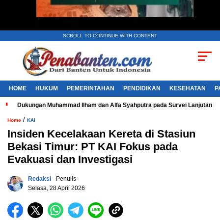
SCROLL TO CONTINUE WITH CONTENT
HOME
HUKUM
PEMERINTAHAN
PENDIDIKAN
KESEHATAN
P
Dukungan Muhammad Ilham dan Alfa Syahputra pada Survei Lanjutan 
/
Home
KAI
Insiden Kecelakaan Kereta di Stasiun
Bekasi Timur: PT KAI Fokus pada
Evakuasi dan Investigasi
Redaksi
- Penulis
Selasa, 28 April 2026