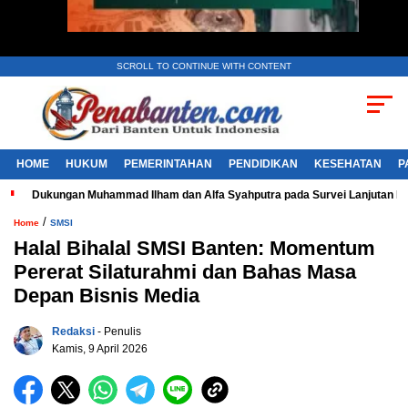
SCROLL TO CONTINUE WITH CONTENT
HOME
HUKUM
PEMERINTAHAN
PENDIDIKAN
KESEHATAN
P
Dukungan Muhammad Ilham dan Alfa Syahputra pada Survei Lanjutan 
/
Home
SMSI
Halal Bihalal SMSI Banten: Momentum
Pererat Silaturahmi dan Bahas Masa
Depan Bisnis Media
Redaksi
- Penulis
Kamis, 9 April 2026