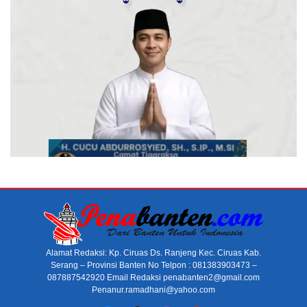
Alamat Redaksi: Kp. Ciruas Ds. Ranjeng Kec. Ciruas Kab.
Serang – Provinsi Banten No Telpon : 081383903473 –
087887542920 Email Redaksi penabanten2@gmail.com
Penanur.ramadhani@yahoo.com