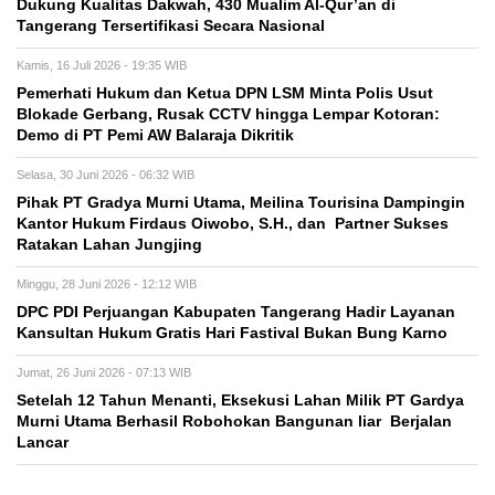
Dukung Kualitas Dakwah, 430 Mualim Al-Qur’an di
Tangerang Tersertifikasi Secara Nasional
Kamis, 16 Juli 2026 - 19:35 WIB
Pemerhati Hukum dan Ketua DPN LSM Minta Polis Usut
Blokade Gerbang, Rusak CCTV hingga Lempar Kotoran:
Demo di PT Pemi AW Balaraja Dikritik
Selasa, 30 Juni 2026 - 06:32 WIB
Pihak PT Gradya Murni Utama, Meilina Tourisina Dampingin
Kantor Hukum Firdaus Oiwobo, S.H., dan Partner Sukses
Ratakan Lahan Jungjing
Minggu, 28 Juni 2026 - 12:12 WIB
DPC PDI Perjuangan Kabupaten Tangerang Hadir Layanan
Kansultan Hukum Gratis Hari Fastival Bukan Bung Karno
Jumat, 26 Juni 2026 - 07:13 WIB
Setelah 12 Tahun Menanti, Eksekusi Lahan Milik PT Gardya
Murni Utama Berhasil Robohokan Bangunan liar Berjalan
Lancar