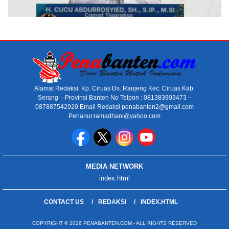
Alamat Redaksi: Kp. Ciruas Ds. Ranjeng Kec. Ciruas Kab.
Serang – Provinsi Banten No Telpon : 081383903473 –
087887542920 Email Redaksi penabanten2@gmail.com
Penanur.ramadhani@yahoo.com
MEDIA NETWORK
index.html
CONTACT US
REDAKSI
INDEX.HTML
COPYRIGHT © 2026 PENABANTEN.COM - ALL RIGHTS RESERVED