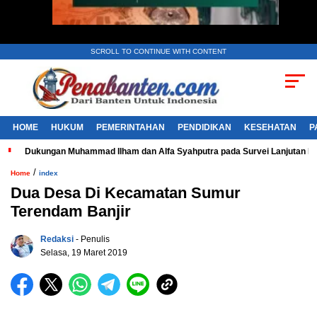
SCROLL TO CONTINUE WITH CONTENT
HOME
HUKUM
PEMERINTAHAN
PENDIDIKAN
KESEHATAN
P
Dukungan Muhammad Ilham dan Alfa Syahputra pada Survei Lanjutan 
/
Home
index
Dua Desa Di Kecamatan Sumur
Terendam Banjir
Redaksi
- Penulis
Selasa, 19 Maret 2019