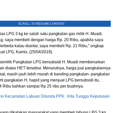
SCROLL TO RESUME CONTENT
as LPG 3 kg ke salah satu pangkalan gas milik H. Muadi.
Kg, saya membeli dengan harga Rp. 20 Ribu, apabila saya
Berbeda kalau diantar, saya membeli Rp. 21 Ribu,” ungkap
ual LPG, Kamis, (25/04/2019).
 pemilik Pangkalan LPG bersubsidi H. Muadi membenarkan
an diatas HET tersebut. Menurutnya, harga jual pangkalannya
at, masih jauh lebih murah di banding pangkalan- pangkalan
rti pangkalan H. hapid yang menjual LPG bersubsidi itu,
 Ribu bahkan sampai Rp 25 ribu per buahnya.
no Kecamatan Labuan Ditunda PPK : Kita Tunggu Keputusan
yang dikatakan masyarakat yang membeli tabung LPG 3 kg