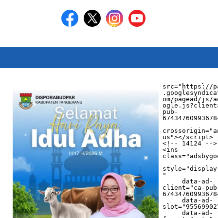
<script async 
src="https://p
.googlesyndica
om/pagead/js/a
ogle.js?client
pub-
674347609936784
crossorigin="a
us"></script>

<!-- 14124 -->

<ins 
class="adsbygo
style="display
"

     data-ad-
client="ca-pub
674347609936784
     data-ad-
slot="955699027
     data-ad-