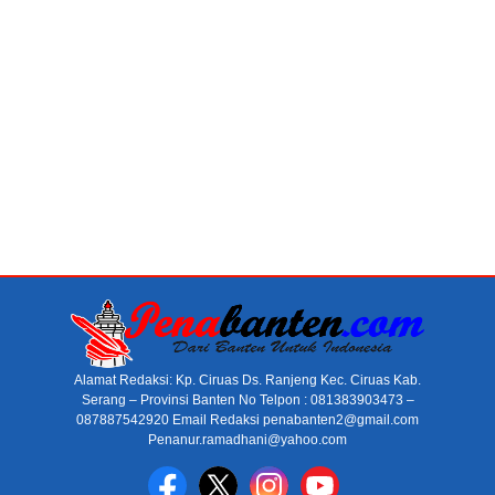
Alamat Redaksi: Kp. Ciruas Ds. Ranjeng Kec. Ciruas Kab.
Serang – Provinsi Banten No Telpon : 081383903473 –
087887542920 Email Redaksi penabanten2@gmail.com
Penanur.ramadhani@yahoo.com