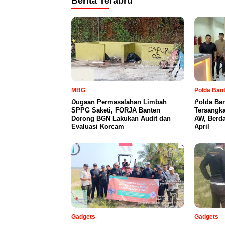
Berita Terabru
MBG
Polda Ban
Dugaan Permasalahan Limbah
Polda Ba
SPPG Saketi, FORJA Banten
Tersangka
Dorong BGN Lakukan Audit dan
AW, Berd
Evaluasi Korcam
April
Gadgets
Gadgets