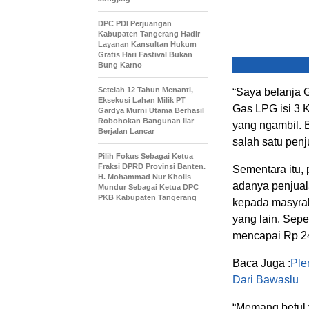
DPC PDI Perjuangan
Kabupaten Tangerang Hadir
Layanan Kansultan Hukum
Gratis Hari Fastival Bukan
Bung Karno
Setelah 12 Tahun Menanti,
“Saya belanja G
Eksekusi Lahan Milik PT
Gas LPG isi 3 
Gardya Murni Utama Berhasil
Robohokan Bangunan liar
yang ngambil. 
Berjalan Lancar
salah satu penj
Pilih Fokus Sebagai Ketua
Fraksi DPRD Provinsi Banten.
Sementara itu,
H. Mohammad Nur Kholis
adanya penjual
Mundur Sebagai Ketua DPC
PKB Kabupaten Tangerang
kepada masyrak
yang lain. Sepe
mencapai Rp 24
Baca Juga :
Ple
Dari Bawaslu
“Memang betul 