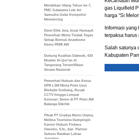
Kecamatan Mun
Meriahkan Ulang Tahun ke-7,
gas Liquifield
PMC Galatama Lele Ari
Samudra Gelar Kompetisi
harga “Si Melon
Memancing
Informasi yang 
Demi Efek Jera, Inuar HumayA
terpaksa harus
Pemerhati Minta Tindak Tegas
Setiap Bentuk Anarkisme
Demo PEMI AW
Salah satunya
Kabupaten Pan
Dukung Kualitas Dakwah, 430
Mualim Al-Qur’an di
Tangerang Tersertifikasi
Secara Nasional
Pemerhati Hukum dan Ketua
DPN LSM Minta Polis Usut
Blokade Gerbang, Rusak
CCTV hingga Lempar
Kotoran: Demo di PT Pemi AW
Balaraja Dikritik
Pihak PT Gradya Murni Utama,
Meilina Tourisina Dampingin
Kantor Hukum Firdaus
Oiwobo, S.H., dan Partner
Sukses Ratakan Lahan
Jungjing