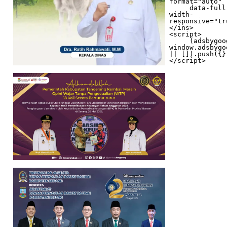
format="auto"

     data-full-
width-
responsive="tr
</ins>

<script>

     (adsbygoogle = 
window.adsbygo
|| []).push({})
</script>