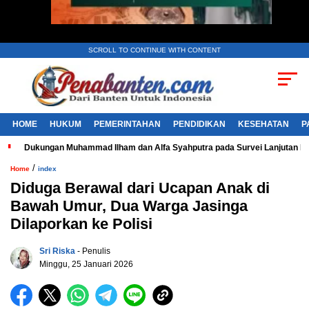
SCROLL TO CONTINUE WITH CONTENT
HOME
HUKUM
PEMERINTAHAN
PENDIDIKAN
KESEHATAN
P
Dukungan Muhammad Ilham dan Alfa Syahputra pada Survei Lanjutan 
/
Home
index
Diduga Berawal dari Ucapan Anak di
Bawah Umur, Dua Warga Jasinga
Dilaporkan ke Polisi
Sri Riska
- Penulis
Minggu, 25 Januari 2026