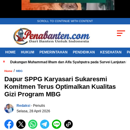
SCROLL TO CONTINUE WITH CONTENT
HOME
HUKUM
PEMERINTAHAN
PENDIDIKAN
KESEHATAN
P
Dukungan Muhammad Ilham dan Alfa Syahputra pada Survei Lanjutan 
/
Home
MBG
Dapur SPPG Karyasari Sukaresmi
Komitmen Terus Optimalkan Kualitas
Gizi Program MBG
Redaksi
- Penulis
Selasa, 28 April 2026