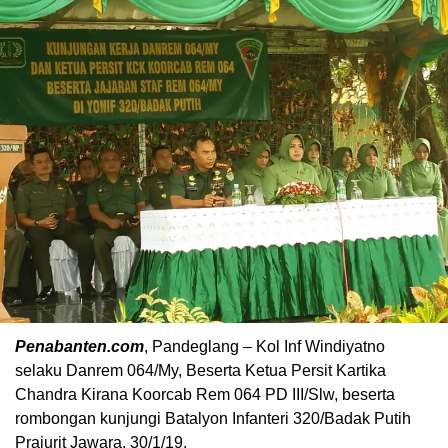
Penabanten.com
, Pandeglang – Kol Inf Windiyatno
selaku Danrem 064/My, Beserta Ketua Persit Kartika
Chandra Kirana Koorcab Rem 064 PD III/Slw, beserta
rombongan kunjungi Batalyon Infanteri 320/Badak Putih
Prajurit Jawara. 30/1/19.