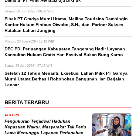
Demo di PT Pemi AW Balaraja Dikritik
Selasa, 30 Juni 2026 - 06:32 WIB
Pihak PT Gradya Murni Utama, Meilina Tourisina Dampingin
Kantor Hukum Firdaus Oiwobo, S.H., dan Partner Sukses
Ratakan Lahan Jungjing
Minggu, 28 Juni 2026 - 12:12 WIB
DPC PDI Perjuangan Kabupaten Tangerang Hadir Layanan
Kansultan Hukum Gratis Hari Fastival Bukan Bung Karno
Jumat, 26 Juni 2026 - 07:13 WIB
Setelah 12 Tahun Menanti, Eksekusi Lahan Milik PT Gardya
Murni Utama Berhasil Robohokan Bangunan liar Berjalan
Lancar
BERITA TERABRU
ATR BPN
Pengukuran Terjadwal Hadirkan
Kepastian Waktu, Masyarakat Tak Perlu
Lama Menunggu Layanan Pertanahan