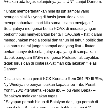
A+ akan ada tugas selanjutnya yaitu UN”. Lanjut Danrem.
” Untuk mempertahankan nilai itu jgn sampai yang
bertugas nilai A+ yang di basis justru tidak bisa
mempertahankan, mari kita sama – sama menjaga..”
Selanjutnya mengenai berita HOAX di medsos jangan
berkontribusi menyebarkan berita HOAX.hati – hati dalam
menggunakan media sosial dan tahun ini tahun politik dan
kita harus netral jangan sampai ada yang ikut – ikutan
berkampanye dsb.selanjutnya apa yang di sampaikan
Bapak pangdam III/Slw mengenai Profesional, Loyalitas
tegak lurus dan di cintai rakyat mari kita lakukan ” jelas
Danrem.
Disatu sisi ketua persit KCK Koorcab Rem 064 PD III /Slw,
Ny Windiyatno penyampaikan kepada ibu – ibu Persit
Yonif 320/BP.terutama kepada ibu – ibu yang Bapak –
Bapaknya melaksanakan tugas.
” Sayapun pernah hidup di Batalyon dan juga pernah di
tinggal oleh Bapak karena tugas, bahkan sampai 11