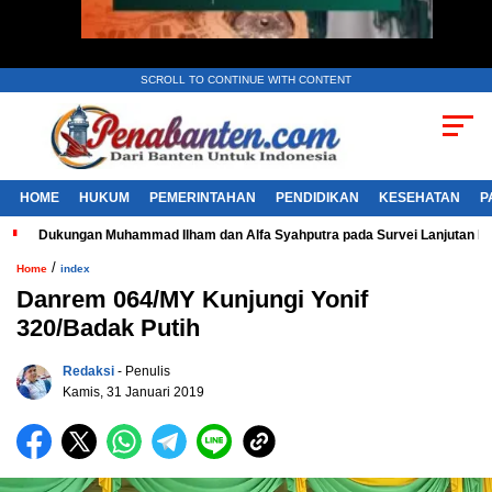
SCROLL TO CONTINUE WITH CONTENT
HOME
HUKUM
PEMERINTAHAN
PENDIDIKAN
KESEHATAN
P
Dukungan Muhammad Ilham dan Alfa Syahputra pada Survei Lanjutan 
/
Home
index
Danrem 064/MY Kunjungi Yonif
320/Badak Putih
Redaksi
- Penulis
Kamis, 31 Januari 2019