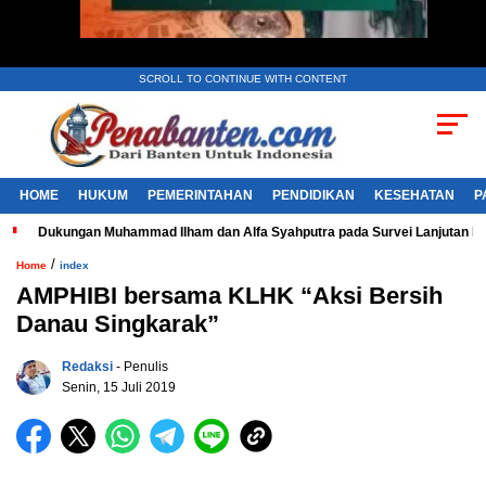
SCROLL TO CONTINUE WITH CONTENT
HOME
HUKUM
PEMERINTAHAN
PENDIDIKAN
KESEHATAN
P
Dukungan Muhammad Ilham dan Alfa Syahputra pada Survei Lanjutan 
/
Home
index
AMPHIBI bersama KLHK “Aksi Bersih
Danau Singkarak”
Redaksi
- Penulis
Senin, 15 Juli 2019