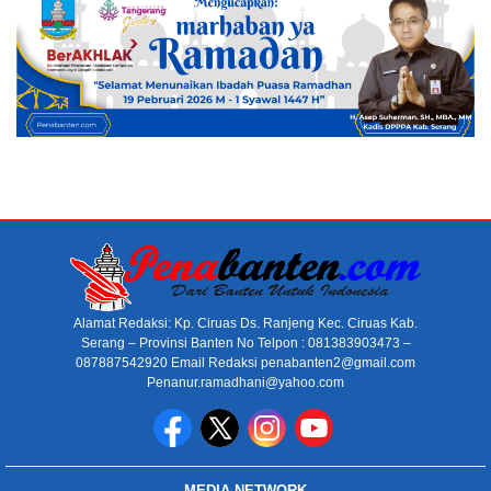
Alamat Redaksi: Kp. Ciruas Ds. Ranjeng Kec. Ciruas Kab.
Serang – Provinsi Banten No Telpon : 081383903473 –
087887542920 Email Redaksi penabanten2@gmail.com
Penanur.ramadhani@yahoo.com
MEDIA NETWORK