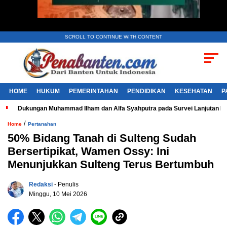
SCROLL TO CONTINUE WITH CONTENT
HOME
HUKUM
PEMERINTAHAN
PENDIDIKAN
KESEHATAN
P
Dukungan Muhammad Ilham dan Alfa Syahputra pada Survei Lanjutan 
/
Home
Pertanahan
50% Bidang Tanah di Sulteng Sudah
Bersertipikat, Wamen Ossy: Ini
Menunjukkan Sulteng Terus Bertumbuh
Redaksi
- Penulis
Minggu, 10 Mei 2026