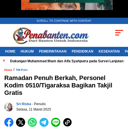
SCROLL TO CONTINUE WITH CONTENT
HOME
HUKUM
PEMERINTAHAN
PENDIDIKAN
KESEHATAN
P
Dukungan Muhammad Ilham dan Alfa Syahputra pada Survei Lanjutan 
/
Home
TNI-Polri
Ramadan Penuh Berkah, Personel
Kodim 0510/Tigaraksa Bagikan Takjil
Gratis
Sri Riska
- Penulis
Selasa, 11 Maret 2025