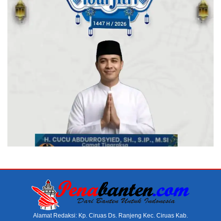
Alamat Redaksi: Kp. Ciruas Ds. Ranjeng Kec. Ciruas Kab.