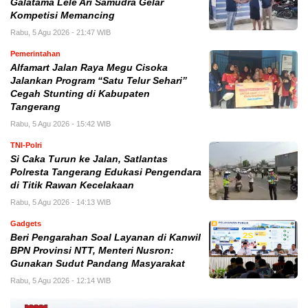
Galatama Lele Ari Samudra Gelar
Kompetisi Memancing
Rabu, 5 Agu 2026 - 21:47 WIB
Pemerintahan
Alfamart Jalan Raya Megu Cisoka
Jalankan Program “Satu Telur Sehari”
Cegah Stunting di Kabupaten
Tangerang
Rabu, 5 Agu 2026 - 15:42 WIB
TNI-Polri
Si Caka Turun ke Jalan, Satlantas
Polresta Tangerang Edukasi Pengendara
di Titik Rawan Kecelakaan
Rabu, 5 Agu 2026 - 14:13 WIB
Gadgets
Beri Pengarahan Soal Layanan di Kanwil
BPN Provinsi NTT, Menteri Nusron:
Gunakan Sudut Pandang Masyarakat
Rabu, 5 Agu 2026 - 12:14 WIB