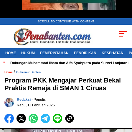
SCROLL TO CONTINUE WITH CONTENT
HOME
HUKUM
PEMERINTAHAN
PENDIDIKAN
KESEHATAN
P
Dukungan Muhammad Ilham dan Alfa Syahputra pada Survei Lanjutan 
/
Home
Gubernur Banten
Program PKK Mengajar Perkuat Bekal
Praktis Remaja di SMAN 1 Ciruas
Redaksi
- Penulis
Rabu, 11 Februari 2026