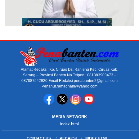
Alamat Redaksi: Kp. Ciruas Ds. Ranjeng Kec. Ciruas Kab.
Serang – Provinsi Banten No Telpon : 081383903473 –
087887542920 Email Redaksi penabanten2@gmail.com
Penanur.ramadhani@yahoo.com
MEDIA NETWORK
index.html
CONTACT US
REDAKSI
INDEX.HTML