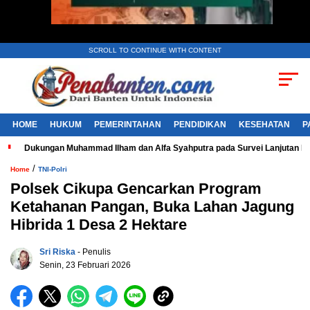
SCROLL TO CONTINUE WITH CONTENT
HOME
HUKUM
PEMERINTAHAN
PENDIDIKAN
KESEHATAN
P
Dukungan Muhammad Ilham dan Alfa Syahputra pada Survei Lanjutan 
/
Home
TNI-Polri
Polsek Cikupa Gencarkan Program
Ketahanan Pangan, Buka Lahan Jagung
Hibrida 1 Desa 2 Hektare
Sri Riska
- Penulis
Senin, 23 Februari 2026