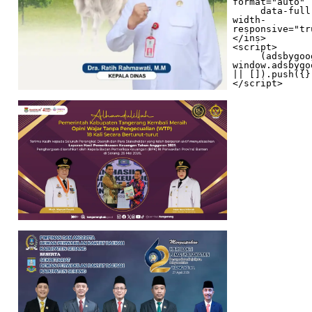
format="auto"

     data-full-
width-
responsive="tr
</ins>

<script>

     (adsbygoogle = 
window.adsbygo
|| []).push({})
</script>