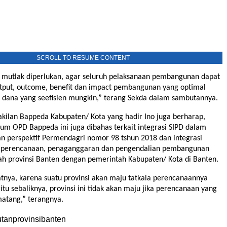
SCROLL TO RESUME CONTENT
t mutlak diperlukan, agar seluruh pelaksanaan pembangunan dapat
tput, outcome, benefit dan impact pembangunan yang optimal
 dana yang seefisien mungkin,” terang Sekda dalam sambutannya.
kilan Bappeda Kabupaten/ Kota yang hadir Ino juga berharap,
rum OPD Bappeda ini juga dibahas terkait integrasi SIPD dalam
 perspektif Permendagri nomor 98 tshun 2018 dan integrasi
i perencanaan, penaganggaran dan pengendalian pembangunan
ah provinsi Banten dengan pemerintah Kabupaten/ Kota di Banten.
atnya, karena suatu provinsi akan maju tatkala perencanaannya
tu sebaliknya, provinsi ini tidak akan maju jika perencanaan yang
matang,” terangnya.
utanprovinsibanten