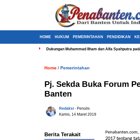
HOME
HUKUM
PEMERINTAHAN
PENDIDIKAN
KE
Dukungan Muhammad Ilham dan Alfa Syahputra pada
Home
Pemerintahan
/
Pj. Sekda Buka Forum P
Banten
Redaksi
- Penulis
Kamis, 14 Maret 2019
Penabanten.com, 
Berita Terakait
2017 tentang ta