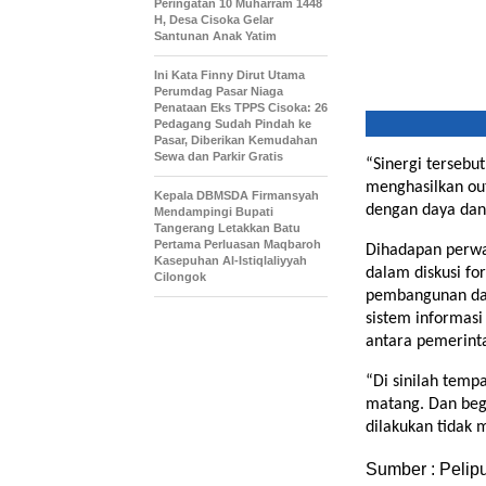
Peringatan 10 Muharram 1448
H, Desa Cisoka Gelar
Santunan Anak Yatim
Ini Kata Finny Dirut Utama
Perumdag Pasar Niaga
Penataan Eks TPPS Cisoka: 26
Pedagang Sudah Pindah ke
Pasar, Diberikan Kemudahan
Sewa dan Parkir Gratis
“Sinergi tersebu
menghasilkan ou
Kepala DBMSDA Firmansyah
dengan daya dan
Mendampingi Bupati
Tangerang Letakkan Batu
Pertama Perluasan Maqbaroh
Dihadapan perwa
Kasepuhan Al-Istiqlaliyyah
dalam diskusi fo
Cilongok
pembangunan dan
sistem informas
antara pemerint
“Di sinilah temp
matang. Dan begi
dilakukan tidak 
Sumber : Pelip