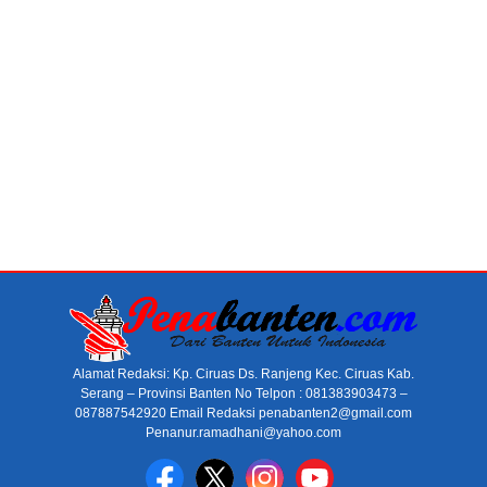
Alamat Redaksi: Kp. Ciruas Ds. Ranjeng Kec. Ciruas Kab.
Serang – Provinsi Banten No Telpon : 081383903473 –
087887542920 Email Redaksi penabanten2@gmail.com
Penanur.ramadhani@yahoo.com