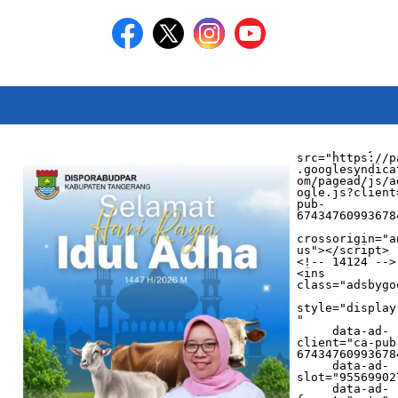
<script async 
src="https://p
.googlesyndica
om/pagead/js/a
ogle.js?client
pub-
674347609936784
crossorigin="a
us"></script>

<!-- 14124 -->

<ins 
class="adsbygo
style="display
"

     data-ad-
client="ca-pub
674347609936784
     data-ad-
slot="955699027
     data-ad-