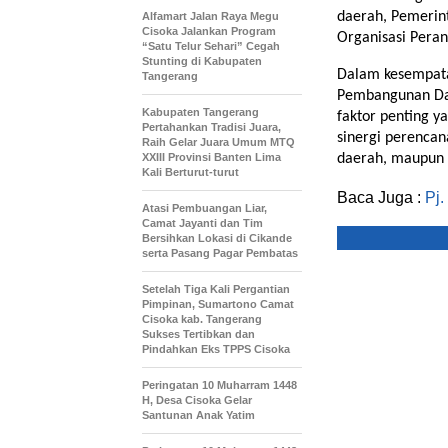
daerah, Pemerin
Alfamart Jalan Raya Megu
Cisoka Jalankan Program
Organisasi Peran
“Satu Telur Sehari” Cegah
Stunting di Kabupaten
Dalam kesempat
Tangerang
Pembangunan Daer
Kabupaten Tangerang
faktor penting 
Pertahankan Tradisi Juara,
sinergi perenca
Raih Gelar Juara Umum MTQ
XXIII Provinsi Banten Lima
daerah, maupun 
Kali Berturut-turut
Baca Juga :
Pj
Atasi Pembuangan Liar,
Camat Jayanti dan Tim
Bersihkan Lokasi di Cikande
serta Pasang Pagar Pembatas
Setelah Tiga Kali Pergantian
Pimpinan, Sumartono Camat
Cisoka kab. Tangerang
Sukses Tertibkan dan
Pindahkan Eks TPPS Cisoka
Peringatan 10 Muharram 1448
H, Desa Cisoka Gelar
Santunan Anak Yatim