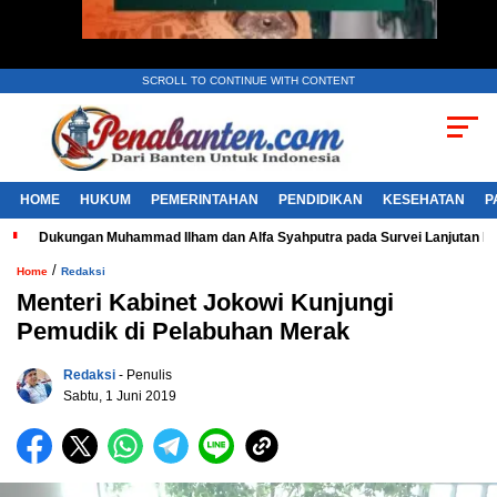
SCROLL TO CONTINUE WITH CONTENT
HOME
HUKUM
PEMERINTAHAN
PENDIDIKAN
KESEHATAN
P
Dukungan Muhammad Ilham dan Alfa Syahputra pada Survei Lanjutan 
/
Home
Redaksi
Menteri Kabinet Jokowi Kunjungi
Pemudik di Pelabuhan Merak
Redaksi
- Penulis
Sabtu, 1 Juni 2019