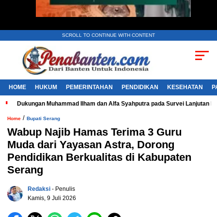
SCROLL TO CONTINUE WITH CONTENT
HOME
HUKUM
PEMERINTAHAN
PENDIDIKAN
KESEHATAN
P
Dukungan Muhammad Ilham dan Alfa Syahputra pada Survei Lanjutan 
/
Home
Bupati Serang
Wabup Najib Hamas Terima 3 Guru
Muda dari Yayasan Astra, Dorong
Pendidikan Berkualitas di Kabupaten
Serang
Redaksi
- Penulis
Kamis, 9 Juli 2026