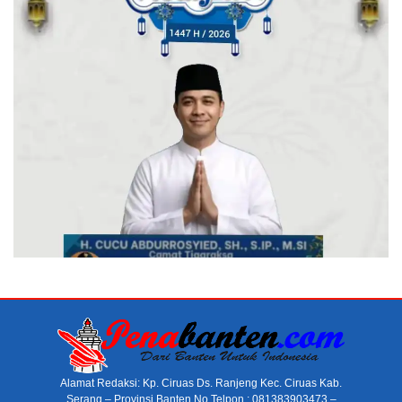
Alamat Redaksi: Kp. Ciruas Ds. Ranjeng Kec. Ciruas Kab.
Serang – Provinsi Banten No Telpon : 081383903473 –