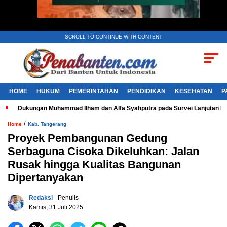
SCROLL TO CONTINUE WITH CONTENT
HOME
HUKUM
PEMERINTAHAN
PENDIDIKAN
KESEHATAN
P
Dukungan Muhammad Ilham dan Alfa Syahputra pada Survei Lanjutan 
/
Home
Kab. Tangerang
Proyek Pembangunan Gedung
Serbaguna Cisoka Dikeluhkan: Jalan
Rusak hingga Kualitas Bangunan
Dipertanyakan
Redaksi
- Penulis
Kamis, 31 Juli 2025