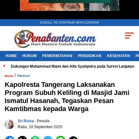
SCROLL TO CONTINUE WITH CONTENT
HOME
HUKUM
PEMERINTAHAN
PENDIDIKAN
KESEHATAN
P
Dukungan Muhammad Ilham dan Alfa Syahputra pada Survei Lanjutan 
/
Home
TNI-Polri
Kapolresta Tangerang Laksanakan
Program Subuh Keliling di Masjid Jami
Ismatul Hasanah, Tegaskan Pesan
Kamtibmas kepada Warga
Sri Riska
- Penulis
Rabu, 10 September 2025