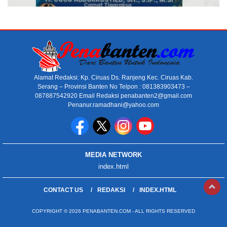
Alamat Redaksi: Kp. Ciruas Ds. Ranjeng Kec. Ciruas Kab.
Serang – Provinsi Banten No Telpon : 081383903473 –
087887542920 Email Redaksi penabanten2@gmail.com
Penanur.ramadhani@yahoo.com
MEDIA NETWORK
index.html
CONTACT US
REDAKSI
INDEX.HTML
COPYRIGHT © 2026 PENABANTEN.COM - ALL RIGHTS RESERVED