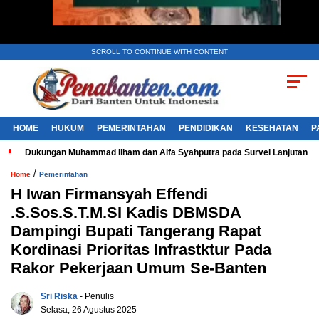
SCROLL TO CONTINUE WITH CONTENT
HOME
HUKUM
PEMERINTAHAN
PENDIDIKAN
KESEHATAN
P
Dukungan Muhammad Ilham dan Alfa Syahputra pada Survei Lanjutan 
/
Home
Pemerintahan
H Iwan Firmansyah Effendi
.S.Sos.S.T.M.SI Kadis DBMSDA
Dampingi Bupati Tangerang Rapat
Kordinasi Prioritas Infrastktur Pada
Rakor Pekerjaan Umum Se-Banten
Sri Riska
- Penulis
Selasa, 26 Agustus 2025