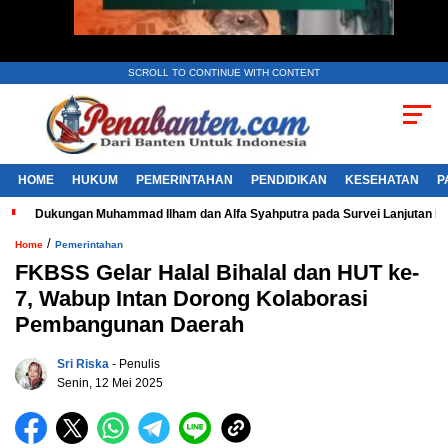
SCROLL TO CONTINUE WITH CONTENT
HOME
HUKUM
PEMERINTAHAN
PENDIDIKAN
KESEHATAN
P
Dukungan Muhammad Ilham dan Alfa Syahputra pada Survei Lanjutan 
/
Home
Pemerintahan
FKBSS Gelar Halal Bihalal dan HUT ke-
7, Wabup Intan Dorong Kolaborasi
Pembangunan Daerah
Sri Riska
- Penulis
Senin, 12 Mei 2025