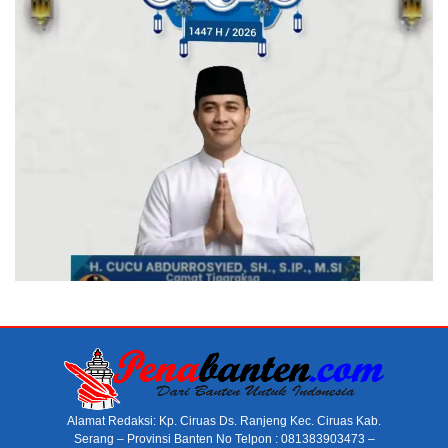
Alamat Redaksi: Kp. Ciruas Ds. Ranjeng Kec. Ciruas Kab.
Serang – Provinsi Banten No Telpon : 081383903473 –