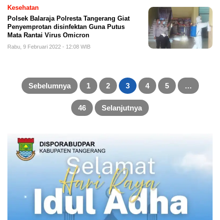
Kesehatan
Polsek Balaraja Polresta Tangerang Giat
Penyemprotan disinfektan Guna Putus
Mata Rantai Virus Omicron
Rabu, 9 Februari 2022 - 12:08 WIB
Paginasi
pos
Sebelumnya
1
2
3
4
5
…
46
Selanjutnya