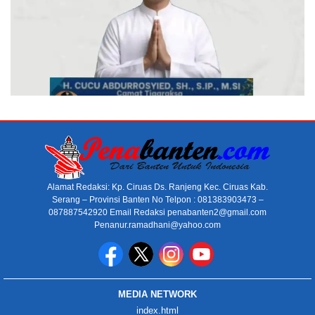
Alamat Redaksi: Kp. Ciruas Ds. Ranjeng Kec. Ciruas Kab.
Serang – Provinsi Banten No Telpon : 081383903473 –
087887542920 Email Redaksi penabanten2@gmail.com
Penanur.ramadhani@yahoo.com
MEDIA NETWORK
index.html