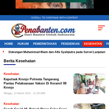
SCROLL TO CONTINUE WITH CONTENT
HOME
HUKUM
PEMERINTAHAN
PENDIDIKAN
KESEHATAN
P
Dukungan Muhammad Ilham dan Alfa Syahputra pada Survei Lanjutan 
Berita
Kesehatan
Kesehatan
Kapolsek Kronjo Polresta Tangerang
Pantau Pelaksanaan Vaksin Di Koramil 08
Kronjo
Minggu, 13 Maret 2022 - 21:39 WIB
Kesehatan